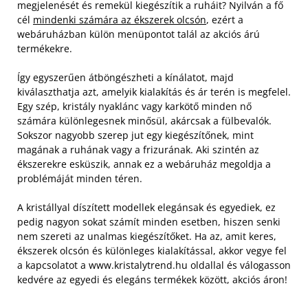
megjelenését és remekül kiegészítik a ruháit? Nyilván a fő
cél
mindenki számára az ékszerek olcsón
, ezért a
webáruházban külön menüpontot talál az akciós árú
termékekre.
Így egyszerűen átböngészheti a kínálatot, majd
kiválaszthatja azt, amelyik kialakítás és ár terén is megfelel.
Egy szép, kristály nyaklánc vagy karkötő minden nő
számára különlegesnek minősül, akárcsak a fülbevalók.
Sokszor nagyobb szerep jut egy kiegészítőnek, mint
magának a ruhának vagy a frizurának. Aki szintén az
ékszerekre esküszik, annak ez a webáruház megoldja a
problémáját minden téren.
A kristállyal díszített modellek elegánsak és egyediek, ez
pedig nagyon sokat számít minden esetben, hiszen senki
nem szereti az unalmas kiegészítőket. Ha az, amit keres,
ékszerek olcsón és különleges kialakítással, akkor vegye fel
a kapcsolatot a www.kristalytrend.hu oldallal és válogasson
kedvére az egyedi és elegáns termékek között, akciós áron!