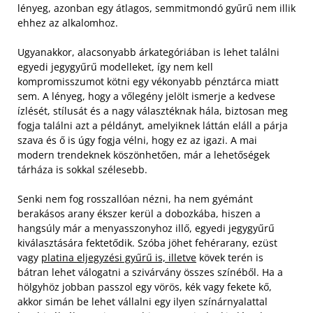
lényeg, azonban egy átlagos, semmitmondó gyűrű nem illik
ehhez az alkalomhoz.
Ugyanakkor, alacsonyabb árkategóriában is lehet találni
egyedi jegygyűrű modelleket, így nem kell
kompromisszumot kötni egy vékonyabb pénztárca miatt
sem. A lényeg, hogy a vőlegény jelölt ismerje a kedvese
ízlését, stílusát és a nagy választéknak hála, biztosan meg
fogja találni azt a példányt, amelyiknek láttán eláll a párja
szava és ő is úgy fogja vélni, hogy ez az igazi. A mai
modern trendeknek köszönhetően, már a lehetőségek
tárháza is sokkal szélesebb.
Senki nem fog rosszallóan nézni, ha nem gyémánt
berakásos arany ékszer kerül a dobozkába, hiszen a
hangsúly már a menyasszonyhoz illő, egyedi jegygyűrű
kiválasztására fektetődik. Szóba jöhet fehérarany, ezüst
vagy
platina eljegyzési gyűrű is, illetve
kövek terén is
bátran lehet válogatni a szivárvány összes színéből. Ha a
hölgyhöz jobban passzol egy vörös, kék vagy fekete kő,
akkor simán be lehet vállalni egy ilyen színárnyalattal