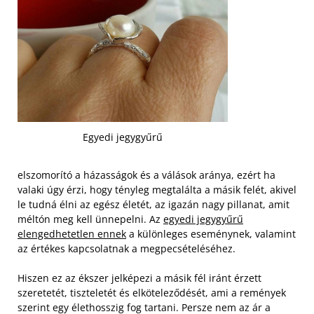
Egyedi jegygyűrű
elszomorító a házasságok és a válások aránya, ezért ha
valaki úgy érzi, hogy tényleg megtalálta a másik felét, akivel
le tudná élni az egész életét, az igazán nagy pillanat, amit
méltón meg kell ünnepelni. Az
egyedi jegygyűrű
elengedhetetlen ennek
a különleges eseménynek, valamint
az értékes kapcsolatnak a megpecsételéséhez.
Hiszen ez az ékszer jelképezi a másik fél iránt érzett
szeretetét, tiszteletét és elköteleződését, ami a remények
szerint egy élethosszig fog tartani. Persze nem az ár a