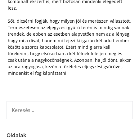
kombinált ékszert is, mert biztosan mindenki elégedett
lesz.
Sőt, dicsérni fogják, hogy milyen jól és merészen választott.
Természetesen az eljegyzési gyűrű terén is mindig vannak
trendek, de ebben az esetben alapvetően nem az a lényeg,
hogy mi a divat, hanem mi fejezi ki igazán két adott ember
között a szoros kapcsolatot. Ezért mindig arra kell
törekedni, hogy elsősorban a két félnek feleljen meg és
csak utána a nagyközönségnek. Azonban, ha jól dönt, akkor
az ara ragyogása, kezén a tökéletes eljegyzési gyűrűvel,
mindenkit el fog kápráztatni.
KERESÉS:
Oldalak