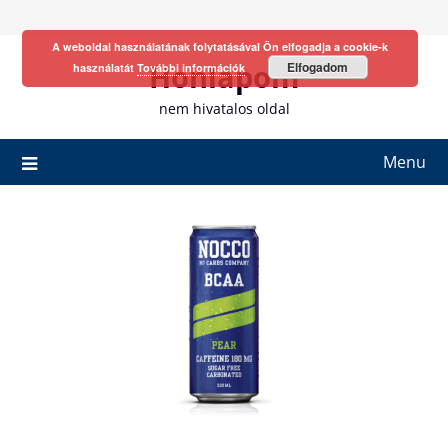
Skip
to
A weboldal használatának folytatásával Ön elfogadja a cookie-k
content
Honlapom
Elfogadom
használatát
További információk
nem hivatalos oldal
Menu