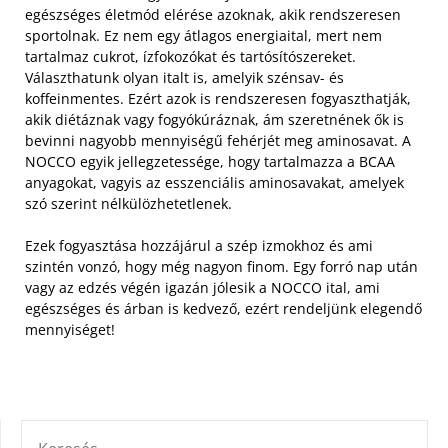
egészséges életmód elérése azoknak, akik rendszeresen
sportolnak. Ez nem egy átlagos energiaital, mert nem
tartalmaz cukrot, ízfokozókat és tartósítószereket.
Választhatunk olyan italt is, amelyik szénsav- és
koffeinmentes.
Ezért azok is rendszeresen fogyaszthatják,
akik diétáznak vagy fogyókúráznak, ám szeretnének ők is
bevinni nagyobb mennyiségű fehérjét meg aminosavat. A
NOCCO egyik jellegzetessége, hogy tartalmazza a BCAA
anyagokat, vagyis az esszenciális aminosavakat, amelyek
szó szerint nélkülözhetetlenek.
Ezek fogyasztása hozzájárul a szép izmokhoz és ami
szintén vonzó, hogy még nagyon finom. Egy forró nap után
vagy az edzés végén igazán jólesik a NOCCO ital, ami
egészséges és árban is kedvező, ezért rendeljünk elegendő
mennyiséget!
KERESÉS: