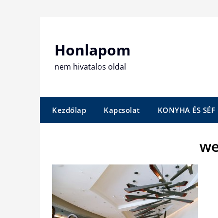
Skip
to
content
Honlapom
nem hivatalos oldal
Kezdőlap
Kapcsolat
KONYHA ÉS SÉF
we