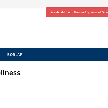
A weboldal használatának folytatásával Ön e
BORLAP
llness