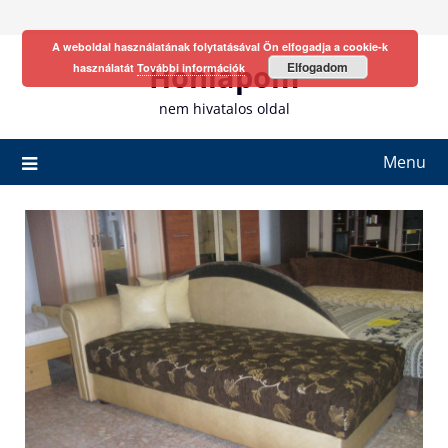
Skip
to
A weboldal használatának folytatásával Ön elfogadja a cookie-k
content
Honlapom
Elfogadom
használatát
További információk
nem hivatalos oldal
Menu