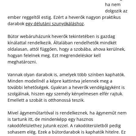
ha nem
dolgozik az
ember reggeltől estig. Ezért a heverők nagyon praktikus
darabok
egy délutáni szunyókáláshoz
.
Bútor webáruházunk heverők tekintetében is gazdag
kínálattal rendelkezik. Általában rendelhetők mindkét
oldalasan, attól függően, hogy a szobába, ahova kerülnek,
hogyan felelnek meg. Ezt megrendeléskor kell
meghatározni.
Vannak olyan darabok is, amelyek több színben kaphatók.
Minden modellnél a képre kattintva jelennek meg a
további lehetőségek. Gyakran a heverők vendégágyként is
szolgálnak, hiszen egy személy kényelmesen elfér rajtuk.
Emellett a szobát is otthonossá teszik.
Mivel ágyneműtartóval is rendelkeznek, ha ágyneműt nem
is tartunk itt, de mindenképp egy hasznos
rakodófelülethez jutunk ezzel. A rakodóterületből pedig
sohasem elég. Ezek a bútordarabok is kaphatók hitelre. Ez