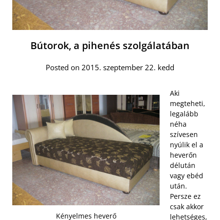
Bútorok, a pihenés szolgálatában
Posted on 2015. szeptember 22. kedd
Aki
megteheti,
legalább
néha
szívesen
nyúlik el a
heverőn
délután
vagy ebéd
után.
Persze ez
csak akkor
Kényelmes heverő
lehetséges,