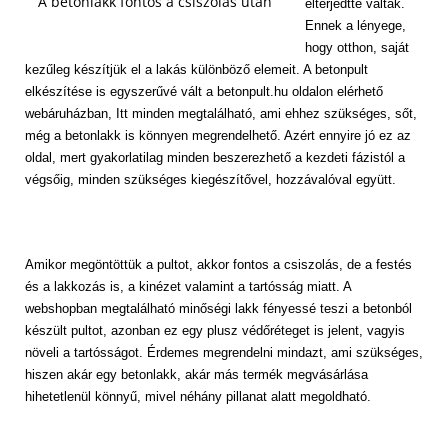
A betonlakk fontos a csiszolás után
elterjedtté váltak.
Ennek a lényege,
hogy otthon, saját
kezűleg készítjük el a lakás különböző elemeit. A betonpult
elkészítése is egyszerűvé vált a betonpult.hu oldalon elérhető
webáruházban, Itt minden megtalálható, ami ehhez szükséges, sőt,
még a betonlakk is könnyen megrendelhető. Azért ennyire jó ez az
oldal, mert gyakorlatilag minden beszerezhető a kezdeti fázistól a
végsőig, minden szükséges kiegészítővel, hozzávalóval együtt.
Amikor megöntöttük a pultot, akkor fontos a csiszolás, de a festés
és a lakkozás is, a kinézet valamint a tartósság miatt. A
webshopban megtalálható minőségi lakk fényessé teszi a betonból
készült pultot, azonban ez egy plusz védőréteget is jelent, vagyis
növeli a tartósságot. Érdemes megrendelni mindazt, ami szükséges,
hiszen akár egy betonlakk, akár más termék megvásárlása
hihetetlenül könnyű, mivel néhány pillanat alatt megoldható.