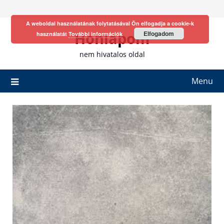
Skip
to
A weboldal használatának folytatásával Ön elfogadja a cookie-k
content
Honlapom
Elfogadom
használatát
További információk
nem hivatalos oldal
Menu