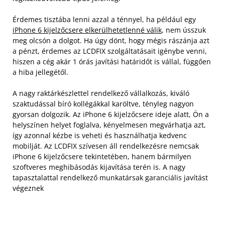
Érdemes tisztába lenni azzal a ténnyel, ha például egy
iPhone 6 kijelzőcsere elkerülhetetlenné válik
, nem ússzuk
meg olcsón a dolgot. Ha úgy dönt, hogy mégis rászánja azt
a pénzt, érdemes az LCDFIX szolgáltatásait igénybe venni,
hiszen a cég akár 1 órás javítási határidőt is vállal, függően
a hiba jellegétől.
A nagy raktárkészlettel rendelkező vállalkozás, kiváló
szaktudással bíró kollégákkal karöltve, tényleg nagyon
gyorsan dolgozik. Az iPhone 6 kijelzőcsere ideje alatt, Ön a
helyszínen helyet foglalva, kényelmesen megvárhatja azt,
így azonnal kézbe is veheti és használhatja kedvenc
mobilját. Az LCDFIX szívesen áll rendelkezésre nemcsak
iPhone 6 kijelzőcsere tekintetében, hanem bármilyen
szoftveres meghibásodás kijavítása terén is. A nagy
tapasztalattal rendelkező munkatársak garanciális javítást
végeznek