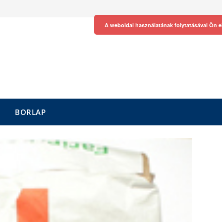
A weboldal használatának folytatásával Ön e
BORLAP