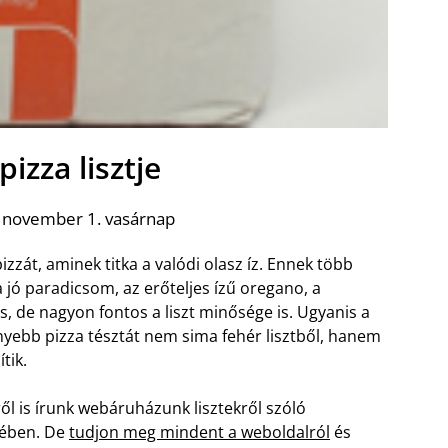
pizza lisztje
 november 1. vasárnap
izzát, aminek titka a valódi olasz íz. Ennek több
a jó paradicsom, az erőteljes ízű oregano, a
 de nagyon fontos a liszt minősége is. Ugyanis a
nyebb pizza tésztát nem sima fehér lisztből, hanem
ítik.
ől is írunk webáruházunk lisztekről szóló
jében. De
tudjon meg mindent a weboldalról
és