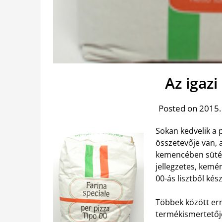
Az igazi 
Posted on 2015.
Sokan kedvelik a p
összetevője van, 
kemencében sütés,
jellegzetes, kemé
00-ás lisztből kész
Többek között err
termékismertető