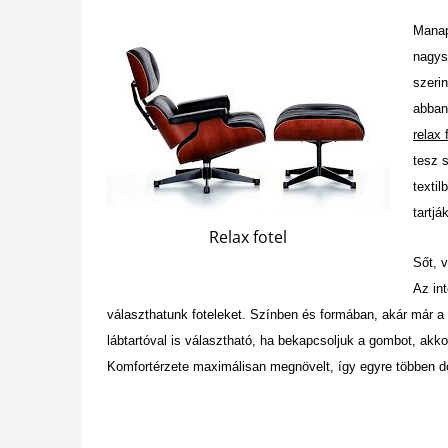
Manap
nagys
szerin
abban
relax 
tesz 
textil
tartj
Relax fotel
Sőt, v
Az in
választhatunk foteleket. Színben és formában, akár már a k
lábtartóval is választható, ha bekapcsoljuk a gombot, akko
Komfortérzete maximálisan megnövelt, így egyre többen dön