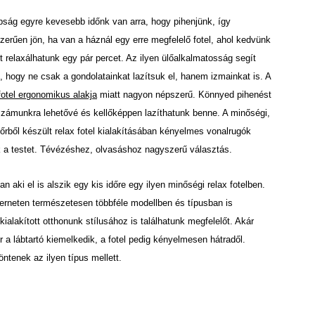
ság egyre kevesebb időnk van arra, hogy pihenjünk, így
zerűen jön, ha van a háznál egy erre megfelelő fotel, ahol kedvünk
t relaxálhatunk egy pár percet. Az ilyen ülőalkalmatosság segít
, hogy ne csak a gondolatainkat lazítsuk el, hanem izmainkat is. A
fotel ergonomikus alakja
miatt nagyon népszerű. Könnyed pihenést
számunkra lehetővé és kellőképpen lazíthatunk benne. A minőségi,
bőrből készült relax fotel kialakításában kényelmes vonalrugók
ák a testet. Tévézéshez, olvasáshoz nagyszerű választás.
an aki el is alszik egy kis időre egy ilyen minőségi relax fotelben.
terneten természetesen többféle modellben és típusban is
ialakított otthonunk stílusához is találhatunk megfelelőt. Akár
r a lábtartó kiemelkedik, a fotel pedig kényelmesen hátradől.
tenek az ilyen típus mellett.