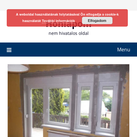
Skip
to
A weboldal használatának folytatásával Ön elfogadja a cookie-k
content
Honlapom
Elfogadom
használatát
További információk
nem hivatalos oldal
Menu