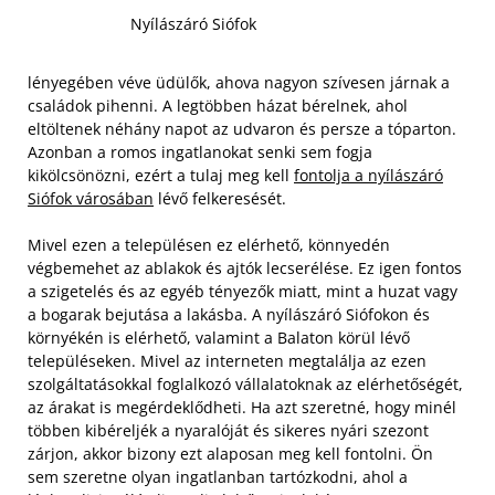
Nyílászáró Siófok
lényegében véve üdülők, ahova nagyon szívesen járnak a
családok pihenni. A legtöbben házat bérelnek, ahol
eltöltenek néhány napot az udvaron és persze a tóparton.
Azonban a romos ingatlanokat senki sem fogja
kikölcsönözni, ezért a tulaj meg kell
fontolja a nyílászáró
Siófok városában
lévő felkeresését.
Mivel ezen a településen ez elérhető, könnyedén
végbemehet az ablakok és ajtók lecserélése. Ez igen fontos
a szigetelés és az egyéb tényezők miatt, mint a huzat vagy
a bogarak bejutása a lakásba. A nyílászáró Siófokon és
környékén is elérhető, valamint a Balaton körül lévő
településeken. Mivel az interneten megtalálja az ezen
szolgáltatásokkal foglalkozó vállalatoknak az elérhetőségét,
az árakat is megérdeklődheti. Ha azt szeretné, hogy minél
többen kibéreljék a nyaralóját és sikeres nyári szezont
zárjon, akkor bizony ezt alaposan meg kell fontolni.
Ön
sem szeretne olyan ingatlanban tartózkodni, ahol a