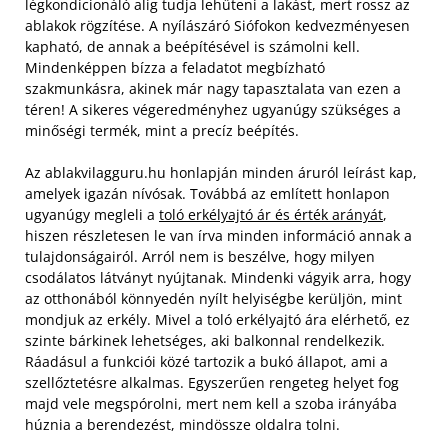
légkondicionáló alig tudja lehűteni a lakást, mert rossz az
ablakok rögzítése. A nyílászáró Siófokon kedvezményesen
kapható, de annak a beépítésével is számolni kell.
Mindenképpen bízza a feladatot megbízható
szakmunkásra, akinek már nagy tapasztalata van ezen a
téren! A sikeres végeredményhez ugyanúgy szükséges a
minőségi termék, mint a precíz beépítés.
Az ablakvilagguru.hu honlapján minden áruról leírást kap,
amelyek igazán nívósak. Továbbá az említett honlapon
ugyanúgy megleli a
toló erkélyajtó ár és érték arányát
,
hiszen részletesen le van írva minden információ annak a
tulajdonságairól. Arról nem is beszélve, hogy milyen
csodálatos látványt nyújtanak. Mindenki vágyik arra, hogy
az otthonából könnyedén nyílt helyiségbe kerüljön, mint
mondjuk az erkély. Mivel a toló erkélyajtó ára elérhető, ez
szinte bárkinek lehetséges, aki balkonnal rendelkezik.
Ráadásul a funkciói közé tartozik a bukó állapot, ami a
szellőztetésre alkalmas. Egyszerűen rengeteg helyet fog
majd vele megspórolni, mert nem kell a szoba irányába
húznia a berendezést, mindössze oldalra tolni.