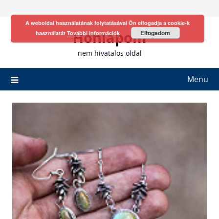
Skip
to
A weboldal használatának folytatásával Ön elfogadja a cookie-k
content
Honlapom
Elfogadom
használatát
További információk
nem hivatalos oldal
Menu