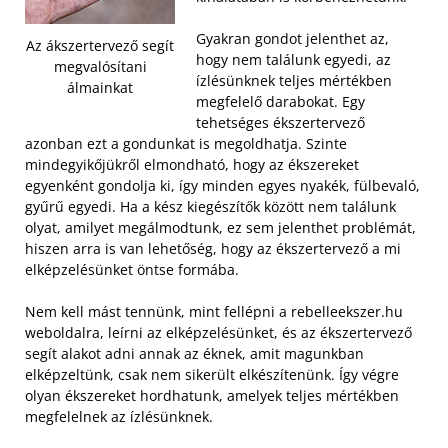
Gyakran gondot jelenthet az,
Az ákszertervező segít
hogy nem találunk egyedi, az
megvalósítani
ízlésünknek teljes mértékben
álmainkat
megfelelő darabokat. Egy
tehetséges ékszertervező
azonban ezt a gondunkat is megoldhatja. Szinte
mindegyikőjükről elmondható, hogy az ékszereket
egyenként gondolja ki, így minden egyes nyakék, fülbevaló,
gyűrű egyedi.
Ha a kész kiegészítők között nem találunk
olyat, amilyet megálmodtunk, ez sem jelenthet problémát,
hiszen arra is van lehetőség, hogy az ékszertervező a mi
elképzelésünket öntse formába.
Nem kell mást tennünk, mint fellépni a rebelleekszer.hu
weboldalra, leírni az elképzelésünket, és az ékszertervező
segít alakot adni annak az éknek, amit magunkban
elképzeltünk, csak nem sikerült elkészítenünk. Így végre
olyan ékszereket hordhatunk, amelyek teljes mértékben
megfelelnek az ízlésünknek.