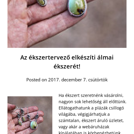
Az ékszertervező elkészíti álmai
ékszerét!
Posted on 2017. december 7. csütörtök
Ha ékszert szeretnénk vásárolni,
nagyon sok lehetőség áll előttünk.
Ellátogathatunk a plázák csillogó
világába, végigjárhatjuk a
számtalan, ékszert áruló üzletet,
vagy akár a webáruházak
kínálatában is körbenézhetünk.