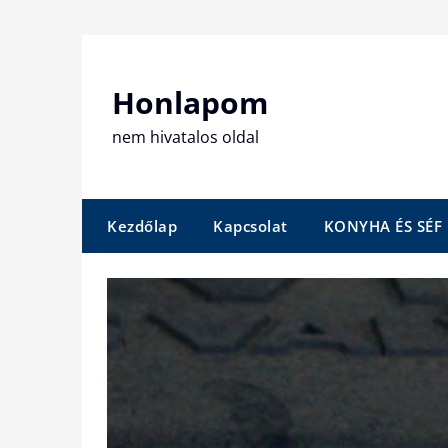
Skip
to
content
Honlapom
nem hivatalos oldal
Kezdőlap
Kapcsolat
KONYHA ÉS SÉF