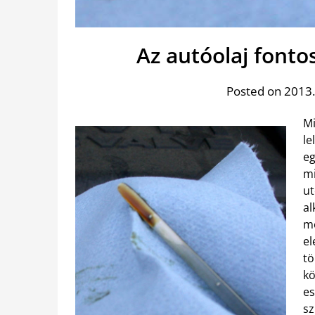
Az autóolaj font
Posted on 2013.
Mi
le
eg
mi
ut
al
me
el
tö
kö
es
sz