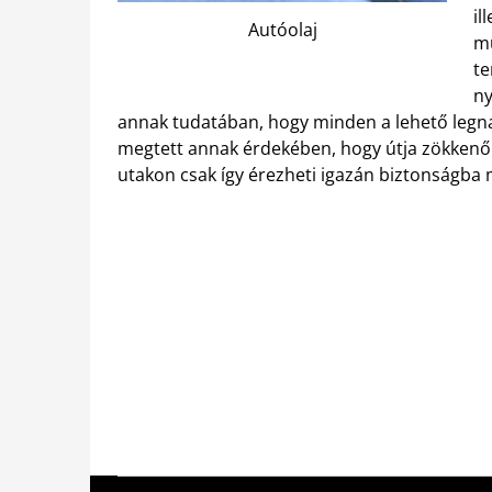
il
Autóolaj
mű
te
ny
annak tudatában, hogy minden a lehető legn
megtett annak érdekében, hogy útja zökkenőm
utakon csak így érezheti igazán biztonságba