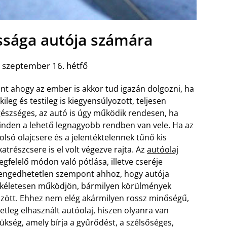
ossága autója számára
 szeptember 16. hétfő
nt ahogy az ember is akkor tud igazán dolgozni, ha
lkileg és testileg is kiegyensúlyozott, teljesen
észséges, az autó is úgy működik rendesen, ha
nden a lehető legnagyobb rendben van vele. Ha az
olsó olajcsere és a jelentéktelennek tűnő kis
katrészcsere is el volt végezve rajta. Az
autóolaj
gfelelő módon való pótlása, illetve cseréje
engedhetetlen szempont ahhoz, hogy autója
kéletesen működjön, bármilyen körülmények
zött. Ehhez nem elég akármilyen rossz minőségű,
etleg elhasznált autóolaj, hiszen olyanra van
ükség, amely bírja a gyűrődést, a szélsőséges,