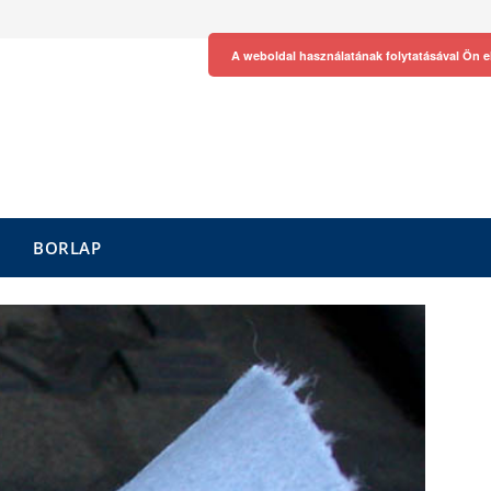
A weboldal használatának folytatásával Ön e
BORLAP