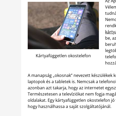
Az Ap
Vélem
tudná
Nemcs
rendk
kárty
be, a
beruh
legtö
Kártyafüggetlen okostelefon
telef
hozzá
A manapság „okosnak” nevezett készülékek köz
laptopok és a tabletek is. Nemcsak a telefono
azonban azt takarja, hogy az internetet egysze
Természetesen a televíziókat nem fogja magáv
oldalakat. Egy kártyafüggetlen okostelefon jó
hogy használhassa a saját szolgáltatójánál.