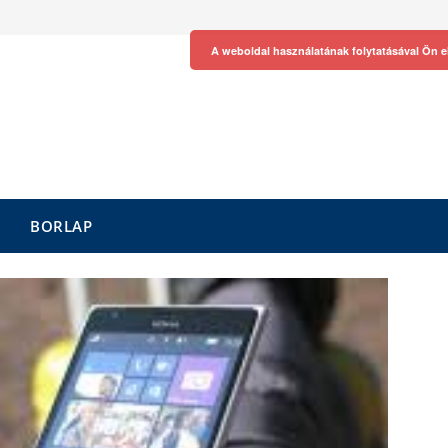
A weboldal használatának folytatásával Ön e
BORLAP