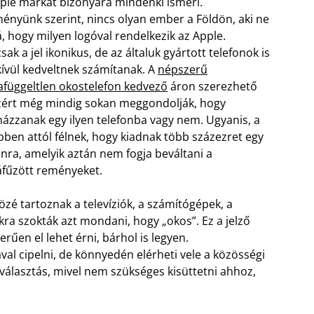
ple márkát bizonyára mindenki ismeri.
ényünk szerint, nincs olyan ember a Földön, aki ne
, hogy milyen logóval rendelkezik az Apple.
ak a jel ikonikus, de az általuk gyártott telefonok is
ívül kedveltnek számítanak. A
népszerű
afüggeltlen okostelefon kedvező
áron szerezhető
zért még mindig sokan meggondolják, hogy
ázzanak egy ilyen telefonba vagy nem. Ugyanis, a
bben attól félnek, hogy kiadnak több százezret egy
onra, amelyik aztán nem fogja beváltani a
fűzött reményeket.
é tartoznak a televíziók, a számítógépek, a
kra szokták azt mondani, hogy „okos”. Ez a jelző
rűen el lehet érni, bárhol is legyen.
al cipelni, de könnyedén elérheti vele a közösségi
 választás, mivel nem szükséges kisüttetni ahhoz,