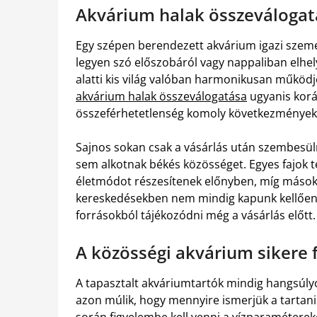
Akvárium halak összeválogat
Egy szépen berendezett akvárium igazi szem
legyen szó előszobáról vagy nappaliban elhel
alatti kis világ valóban harmonikusan működj
akvárium halak összeválogatása
ugyanis korá
összeférhetetlenség komoly következményekke
Sajnos sokan csak a vásárlás után szembesüln
sem alkotnak békés közösséget. Egyes fajok 
életmódot részesítenek előnyben, míg mások k
kereskedésekben nem mindig kapunk kellően 
forrásokból tájékozódni még a vásárlás előtt.
A közösségi akvárium sikere f
A tapasztalt akváriumtartók mindig hangsúlyo
azon múlik, hogy mennyire ismerjük a tartani
során figyelembe kell venni a vízparamétereke