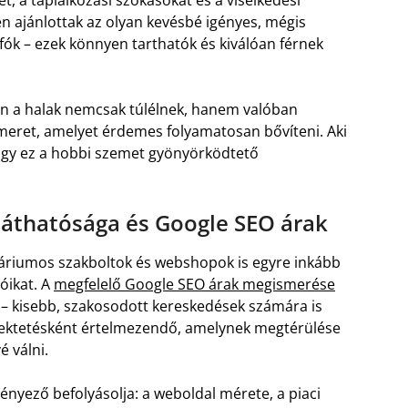
 ajánlottak az olyan kevésbé igényes, mégis
zifók – ezek könnyen tarthatók és kiválóan férnek
tén a halak nemcsak túlélnek, hanem valóban
ismeret, amelyet érdemes folyamatosan bővíteni. Aki
ogy ez a hobbi szemet gyönyörködtető
áthatósága és Google SEO árak
kváriumos szakboltok és webshopok is egyre inkább
óikat. A
megfelelő Google SEO árak megismerése
 – kisebb, szakosodott kereskedések számára is
efektetésként értelmezendő, amelynek megtérülése
 válni.
ényező befolyásolja: a weboldal mérete, a piaci