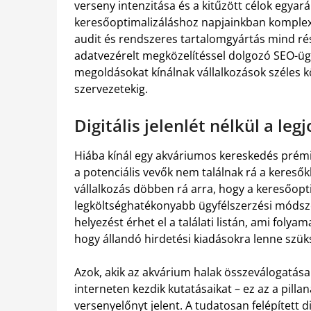
verseny intenzitása és a kitűzött célok egya
keresőoptimalizáláshoz napjainkban komplex
audit és rendszeres tartalomgyártás mind ré
adatvezérelt megközelítéssel dolgozó SEO-üg
megoldásokat kínálnak vállalkozások széles k
szervezetekig.
Digitális jelenlét nélkül a le
Hiába kínál egy akváriumos kereskedés prém
a potenciális vevők nem találnak rá a keres
vállalkozás döbben rá arra, hogy a keresőopt
legköltséghatékonyabb ügyfélszerzési módszer
helyezést érhet el a találati listán, ami folya
hogy állandó hirdetési kiadásokra lenne szük
Azok, akik az akvárium halak összeválogatása 
interneten kezdik kutatásaikat – ez az a pilla
versenyelőnyt jelent. A tudatosan felépített di