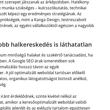
ránt szerepet játszanak az árképzésben. Hatékony
 munka szükséges – kulcsszókutatás, technikai
szét képezi egy eredményes stratégiának. Az
ynökségek, mint a Kanga Design, testreszabott
örének, az egyéni vállalkozóktól egészen a nagyobb
gjobb halkereskedés is láthatatlan
ium minőségű halakat és szakértő tanácsadást, ha
őkben. A Google SEO árak ismeretében sok
imalizálás hosszú távon az egyik
. A jól optimalizált weboldal tartósan előkelő
matos, organikus látogatottságot biztosít anélkül,
ség.
iránt érdeklődnek, szinte kivétel nélkül az
nat, amikor a keresőoptimalizált weboldal valódi
gitális jelenlét és az exkluzív tartalom együttesen