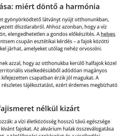
ása: miért döntő a harmónia
et gyönyörködtető látványt nyújt otthonunkban,
yezett díszdarabról. Ahhoz azonban, hogy a víz
ön, elengedhetetlen a gondos előkészítés. A
helyes
ntsem csupán esztétikai kérdés – a fajok közötti
l járhat, amelyeket utólag nehéz orvosolni.
ek azzal, hogy az otthonukba kerülő halfajok közel
territoriális viselkedésükből adódóan magányos
ifejezetten csapatban érzik jól magukat. A
részletes tájékoztatást, ezért érdemes megbízható
ajismeret nélkül kizárt
zzák: a vízi életközösség hosszú távú egészsége
 kívánt fajokat. Az akvárium halak összeválogatása
t, a táplálkozási szokásokat és a viselkedési