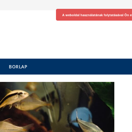
A weboldal használatának folytatásával Ön e
BORLAP