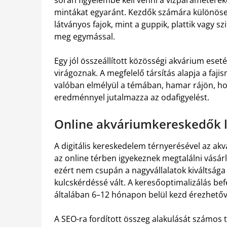
mintákat egyaránt. Kezdők számára különösen
látványos fajok, mint a guppik, plattik vagy s
meg egymással.
Egy jól összeállított közösségi akvárium ese
virágoznak. A megfelelő társítás alapja a faj
valóban elmélyül a témában, hamar rájön, h
eredménnyel jutalmazza az odafigyelést.
Online akváriumkereskedők l
A digitális kereskedelem térnyerésével az a
az online térben igyekeznek megtalálni vásárl
ezért nem csupán a nagyvállalatok kiváltsága
kulcskérdéssé vált. A keresőoptimalizálás b
általában 6–12 hónapon belül kezd érezhetővé
A SEO-ra fordított összeg alakulását számos t