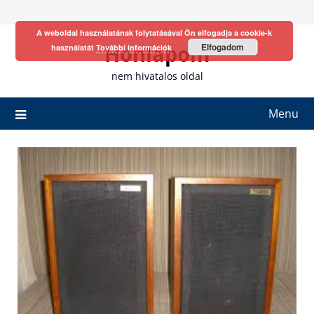
Skip
to
A weboldal használatának folytatásával Ön elfogadja a cookie-k
content
Honlapom
Elfogadom
használatát
További információk
nem hivatalos oldal
Menu