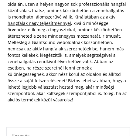
oldalán. Ezen a helyen nagyon sok professzionális hangfal
közül választhatsz, aminek köszönhetően a zenehallgatás
is mondhatni álomszerűvé válik. Kínálatában az
aktív
hangfalak nagy teljesítménnyel
, kiváló minőséggel
örvendeztetik meg a fogyasztókat, aminek köszönhetően
átérezheted a zene mindenegyes mozzanatát, ritmusát.
Mellesleg a Giantsound weboldalnak köszönhetően,
nemcsak az aktív hangfalak szerezhetőek be, hanem más
fontos kellékek, kiegészítők is, amelyek segítségével a
zenehallgatás rendkívül élvezhetővé válik. Abban az
esetben, ha része szeretnél lenni ennek a
különlegességnek, akkor nézz körül az oldalon és állítsd
össze a saját felszerelésedet! Biztos lehetsz abban, hogy a
lehető legjobb választást hoztad meg, akár minőségi
szempontból, akár költségek szempontjából is, főleg, ha az
akciós termékek közül vásárolsz!
KERESÉS: