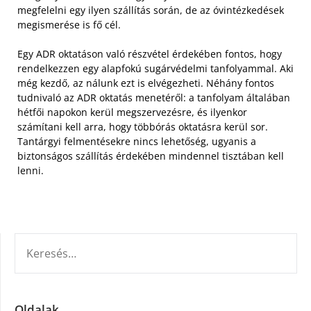
megfelelni egy ilyen szállítás során, de az óvintézkedések
megismerése is fő cél.
Egy ADR oktatáson való részvétel érdekében fontos, hogy
rendelkezzen egy alapfokú sugárvédelmi tanfolyammal. Aki
még kezdő, az nálunk ezt is elvégezheti. Néhány fontos
tudnivaló az ADR oktatás menetéről: a tanfolyam általában
hétfői napokon kerül megszervezésre, és ilyenkor
számítani kell arra, hogy többórás oktatásra kerül sor.
Tantárgyi felmentésekre nincs lehetőség, ugyanis a
biztonságos szállítás érdekében mindennel tisztában kell
lenni.
KERESÉS:
Oldalak