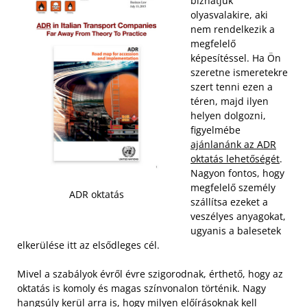
bízhatjuk
olyasvalakire, aki
nem rendelkezik a
megfelelő
képesítéssel. Ha Ön
szeretne ismeretekre
szert tenni ezen a
téren, majd ilyen
helyen dolgozni,
figyelmébe
ajánlanánk az ADR
oktatás lehetőségét
.
Nagyon fontos, hogy
megfelelő személy
ADR oktatás
szállítsa ezeket a
veszélyes anyagokat,
ugyanis a balesetek
elkerülése itt az elsődleges cél.
Mivel a szabályok évről évre szigorodnak, érthető, hogy az
oktatás is komoly és magas színvonalon történik. Nagy
hangsúly kerül arra is, hogy milyen előírásoknak kell