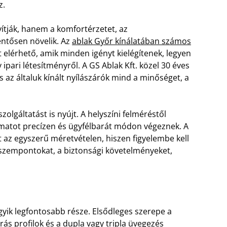
z.
vítják, hanem a komfortérzetet, az
entősen növelik. Az
ablak Győr kínálatában számos
t elérhető, amik minden igényt kielégítenek, legyen
 ipari létesítményről. A GS Ablak Kft. közel 30 éves
és az általuk kínált nyílászárók mind a minőséget, a
lgáltatást is nyújt. A helyszíni felméréstől
amatot precízen és ügyfélbarát módon végeznek. A
t az egyszerű méretvételen, hiszen figyelembe kell
i szempontokat, a biztonsági követelményeket,
gyik legfontosabb része. Elsődleges szerepe a
ás profilok és a dupla vagy tripla üvegezés