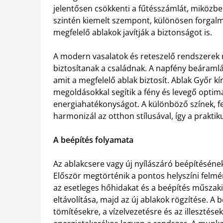
jelentősen csökkenti a fűtésszámlát, miközben
szintén kiemelt szempont, különösen forgalma
megfelelő ablakok javítják a biztonságot is.
A modern vasalatok és reteszelő rendszerek 
biztosítanak a családnak. A napfény beáramlá
amit a megfelelő ablak biztosít. Ablak Győr k
megoldásokkal segítik a fény és levegő opti
energiahatékonyságot. A különböző színek, fe
harmonizál az otthon stílusával, így a prakti
A beépítés folyamata
Az ablakcsere vagy új nyílászáró beépítésének
Először megtörténik a pontos helyszíni felmér
az esetleges hőhidakat és a beépítés műszaki f
eltávolítása, majd az új ablakok rögzítése. A 
tömítésekre, a vízelvezetésre és az illesztés