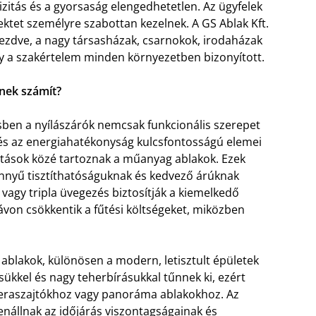
ecizitás és a gyorsaság elengedhetetlen. Az ügyfelek
ektet személyre szabottan kezelnek. A GS Ablak Kft.
 kezdve, a nagy társasházak, csarnokok, irodaházak
gy a szakértelem minden környezetben bizonyított.
nek számít?
ben a nyílászárók nemcsak funkcionális szerepet
 és az energiahatékonyság kulcsfontosságú elemei
ztások közé tartoznak a műanyag ablakok. Ezek
nnyű tisztíthatóságuknak és kedvező árúknak
vagy tripla üvegezés biztosítják a kiemelkedő
távon csökkentik a fűtési költségeket, miközben
ablakok, különösen a modern, letisztult épületek
ükkel és nagy teherbírásukkal tűnnek ki, ezért
 teraszajtókhoz vagy panoráma ablakokhoz. Az
enállnak az időjárás viszontagságainak és