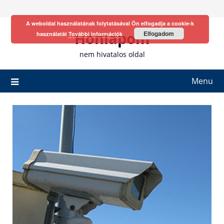
Skip
to
A weboldal használatának folytatásával Ön elfogadja a cookie-k
content
Honlapom
Elfogadom
használatát
További információk
nem hivatalos oldal
Menu