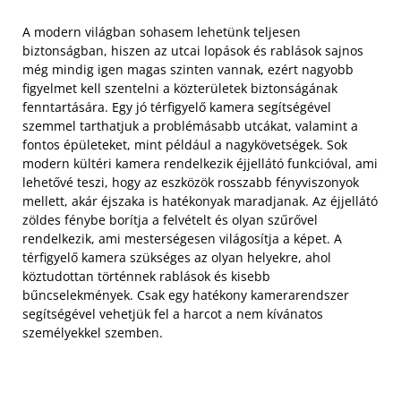
A modern világban sohasem lehetünk teljesen
biztonságban, hiszen az utcai lopások és rablások sajnos
még mindig igen magas szinten vannak, ezért nagyobb
figyelmet kell szentelni a közterületek biztonságának
fenntartására. Egy jó térfigyelő kamera segítségével
szemmel tarthatjuk a problémásabb utcákat, valamint a
fontos épületeket, mint például a nagykövetségek. Sok
modern kültéri kamera rendelkezik éjjellátó funkcióval, ami
lehetővé teszi, hogy az eszközök rosszabb fényviszonyok
mellett, akár éjszaka is hatékonyak maradjanak. Az éjjellátó
zöldes fénybe borítja a felvételt és olyan szűrővel
rendelkezik, ami mesterségesen világosítja a képet. A
térfigyelő kamera szükséges az olyan helyekre, ahol
köztudottan történnek rablások és kisebb
bűncselekmények. Csak egy hatékony kamerarendszer
segítségével vehetjük fel a harcot a nem kívánatos
személyekkel szemben.