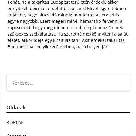
Tehát, ha a takarítás Budapest területén érdekli, akkor
ennyit kell beírnia, a többit bízza ránk! Mivel egyre többen
látják be, hogy nincs idő mindig mindenre, a kereset is
egyre nagyobb. Ezért megéri minél hamarabb felvenni a
kapcsolatot, hogy még időben le tudja foglalni az Ön nek
szükséges szolgáltatást. Ha szeretné megkönnyíteni a saját
életét, akkor ideje egy kicsit lazítani! Akit érdekel takarítás
Budapest bármelyik kerületében, az jó helyen jár!
KERESÉS:
Oldalak
BORLAP