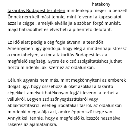
hatékony
takarítás Budapest területén
mindenképp megéri a pénzét!
Önnek nem kell mást tennie, mint felvenni a kapcsolatot
azzal a céggel, amelyik elvállalja a szóban forgó munkát,
majd hátradőlhet és élvezheti a pihentető délutánt.
Ez idő alatt pedig a cég fogja átvenni a teendőit.
Amennyiben úgy gondolja, hogy elég a mindennapi stressz
a munkahelyen, akkor a takarítás Budapest lesz a
megfelelő segítség. Gyors és olcsó szolgáltatáshoz juthat
hozzá mindenki, aki szétnéz az oldalunkon.
Célunk ugyanis nem más, mint megkönnyíteni az emberek
dolgát úgy, hogy összehozzuk őket azokkal a takarító
cégekkel, amelyek hatékonyan fogják levenni a terhet a
vállukról. Legyen szó szőnyegtisztításról vagy
ablaktisztításról, esetleg irodatakarításról, az oldalunkon
mindenki megtalálja azt, amire éppen szüksége van.
Annyit kell tennie, hogy a megfelelő kulcsszót használva
rákeres az ajánlatainkra.