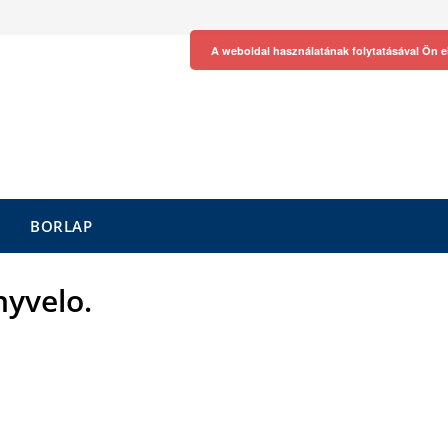
A weboldal használatának folytatásával Ön e
BORLAP
nyvelo.