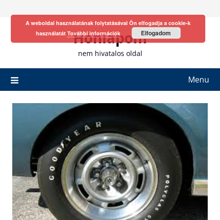
Skip
to
A weboldal használatának folytatásával Ön elfogadja a cookie-k
content
Honlapom
Elfogadom
használatát
További információk
nem hivatalos oldal
Menu