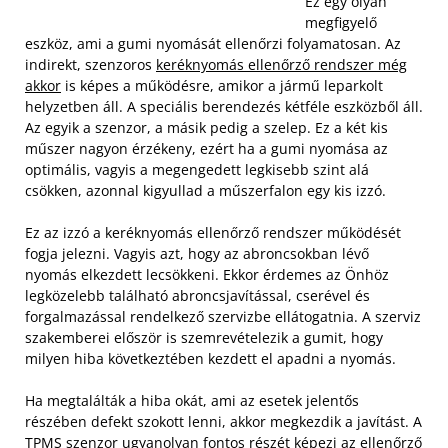
Ez egy olyan
megfigyelő
eszköz, ami a gumi nyomását ellenőrzi folyamatosan. Az
indirekt, szenzoros
keréknyomás ellenőrző rendszer még
akkor
is képes a működésre, amikor a jármű leparkolt
helyzetben áll. A speciális berendezés kétféle eszközből áll.
Az egyik a szenzor, a másik pedig a szelep. Ez a két kis
műszer nagyon érzékeny, ezért ha a gumi nyomása az
optimális, vagyis a megengedett legkisebb szint alá
csökken, azonnal kigyullad a műszerfalon egy kis izzó.
Ez az izzó a keréknyomás ellenőrző rendszer működését
fogja jelezni. Vagyis azt, hogy az abroncsokban lévő
nyomás elkezdett lecsökkeni. Ekkor érdemes az Önhöz
legközelebb található abroncsjavítással, cserével és
forgalmazással rendelkező szervizbe ellátogatnia. A szerviz
szakemberei először is szemrevételezik a gumit, hogy
milyen hiba következtében kezdett el apadni a nyomás.
Ha megtalálták a hiba okát, ami az esetek jelentős
részében defekt szokott lenni, akkor megkezdik a javítást. A
TPMS szenzor ugyanolyan fontos részét képezi az ellenőrző