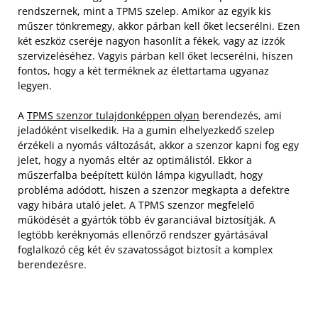
rendszernek, mint a TPMS szelep. Amikor az egyik kis
műszer tönkremegy, akkor párban kell őket lecserélni. Ezen
két eszköz cseréje nagyon hasonlít a fékek, vagy az izzók
szervizeléséhez. Vagyis párban kell őket lecserélni, hiszen
fontos, hogy a két terméknek az élettartama ugyanaz
legyen.
A
TPMS szenzor tulajdonképpen olyan
berendezés, ami
jeladóként viselkedik. Ha a gumin elhelyezkedő szelep
érzékeli a nyomás változását, akkor a szenzor kapni fog egy
jelet, hogy a nyomás eltér az optimálistól. Ekkor a
műszerfalba beépített külön lámpa kigyulladt, hogy
probléma adódott, hiszen a szenzor megkapta a defektre
vagy hibára utaló jelet. A TPMS szenzor megfelelő
működését a gyártók több év garanciával biztosítják. A
legtöbb keréknyomás ellenőrző rendszer gyártásával
foglalkozó cég két év szavatosságot biztosít a komplex
berendezésre.