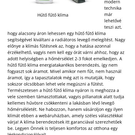
modern
technika
már
Hűtő fűtő klíma
lehetővé
teszi azt,
hogy alacsony áron lehessen egy hűtő fűtő klíma
segítségével kiváltani a radiátoros levegő melegítést. Nagy
előnye a klímás fűtésnek az, hogy a hatása azonnal
érzékelhető, vagyis nem kell egy órát várni ahhoz, hogy az
adott helyiségben a hőmérséklet 2-3 fokot emelkedjen. A
hűtő fűtő klíma energiatakarékos berendezés, így nem
fogyaszt sok áramot.
Mivel amikor nem fűt, nem használ
áramot, így a tapasztalatok még azt is mutatják, hogy
sokszor olcsóbban lehet vele megúszni a fűtést.
Természetesen a hűtő fűtő klíma nyáron is meghozza a
vele szemben támasztottakat, vagyis pillanatok alatt tudja
kellemes hűvösre csökkenteni a lakásban lévő levegő
hőmérsékletét. Ne habozzon, hanem vásároljon egy ilyen
klímát ebben a webáruházban, amely széles választékkal
várja! A klíma berendezések itt garanciával szerezhetőek
be. Legyen Önnek is teljesen komfortos az otthona egy
légkondicionálóval!