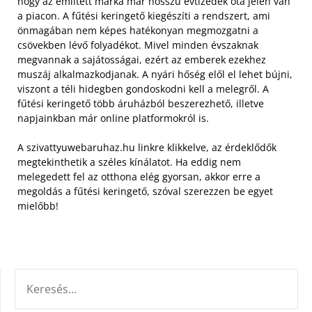
hogy az említett márka már hosszú évtizedek óta jelen van
a piacon. A fűtési keringető kiegészíti a rendszert, ami
önmagában nem képes hatékonyan megmozgatni a
csövekben lévő folyadékot.
Mivel minden évszaknak
megvannak a sajátosságai, ezért az emberek ezekhez
muszáj alkalmazkodjanak. A nyári hőség elől el lehet bújni,
viszont a téli hidegben gondoskodni kell a melegről. A
fűtési keringető több áruházból beszerezhető, illetve
napjainkban már online platformokról is.
A szivattyuwebaruhaz.hu linkre klikkelve, az érdeklődők
megtekinthetik a széles kínálatot. Ha eddig nem
melegedett fel az otthona elég gyorsan, akkor erre a
megoldás a fűtési keringető, szóval szerezzen be egyet
mielőbb!
KERESÉS: