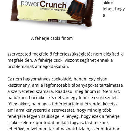
akkor
lehet, hogy
a
A fehérje csoki finom
szervezeted megfelelő fehérjeszükségletét nem elégíted ki
megfelelően. A
fehérje csoki viszont segíthet
ennek a
problémának a megoldásában.
Ez nem hagyományos csokoládé, hanem egy olyan
készítmény, ami a legfontosabb tápanyagokat tartalmazza
a szervezeted számára. Ráadásul még finom is! Nem árt,
ha bárhol, bármikor kéznél van egy fehérje csoki szelet,
főleg akkor, ha magas fehérjetartalmú étrendet követsz,
ami arra kényszeríti a szervezetet, hogy mindig több
fehérjére legyen szüksége. A lényeg, hogy ezek a fehérje
csoki szeletek bűntudat nélküli fogyasztást tesznek
lehetővé, mivel nem tartalmaznak hizlaló, szénhidrátban